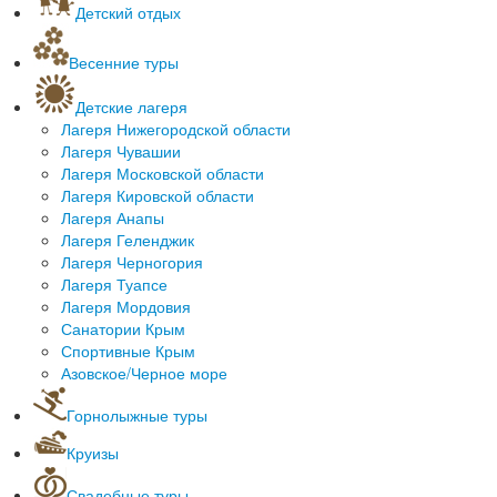
Детский отдых
Познавательные программы
Новогодний детский отдых
Квесты для детей
Квесты для детей
Весенние туры
Экскурсии по Нижегородской области
Масленичные гулянья
Экскурсии по России
Детские лагеря
Зарубежные туры для школьников
Лагеря Нижегородской области
Однодневные экскурсии
Лагеря Чувашии
Для начальной школы
Лагеря Московской области
Для старшеклассников
Лагеря Кировской области
Лагеря Анапы
Лагеря Геленджик
Лагеря Черногория
Лагеря Туапсе
Лагеря Мордовия
Санатории Крым
Спортивные Крым
Азовское/Черное море
Горнолыжные туры
Горнолыжные курорты за рубежом
Круизы
Горнолыжные туры в России
Морские круизы
Горнолыжные туры автобусом
Свадебные туры