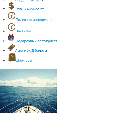
Речные круизы
Туры в рассрочку
Полезная информация
Оформление загранпаспортов
Полезные сервисы
Вакансии
Культурные места
Он-лайн табло аэропортов
Подарочный сертификат
Наши партнеры
Авиа и Ж/Д билеты
Шоп-туры