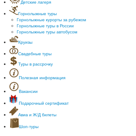
Детские лагеря
Зарубежные туры для школьников
Лагеря Нижегородской области
Однодневные экскурсии
Горнолыжные туры
Лагеря Чувашии
Для начальной школы
Горнолыжные курорты за рубежом
Лагеря Московской области
Для старшеклассников
Горнолыжные туры в России
Лагеря Кировской области
Горнолыжные туры автобусом
Лагеря Анапы
Лагеря Геленджик
Круизы
Лагеря Черногория
Морские круизы
Лагеря Туапсе
Свадебные туры
Речные круизы
Лагеря Мордовия
Санатории Крым
Туры в рассрочку
Спортивные Крым
Азовское/Черное море
Полезная информация
Оформление загранпаспортов
Полезные сервисы
Вакансии
Культурные места
Он-лайн табло аэропортов
Подарочный сертификат
Наши партнеры
Авиа и Ж/Д билеты
Шоп-туры