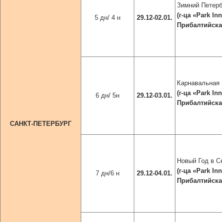
Зимний Петерб
(г-ца
«
Park In
5 дн/ 4 н
29.12-02.01.
Прибалтийская
Карнавальная
(г-ца
«Park In
6 дн/ 5н
29.12-03.01.
Прибалтийская
САНКТ-ПЕТЕРБУРГ
Новый Год в С
(г-ца
«
Park In
7 дн/6 н
29.12-04.01.
Прибалтийская