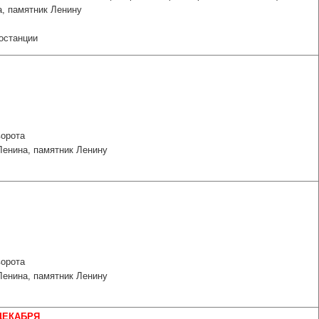
а, памятник Ленину
останции
ворота
Ленина, памятник Ленину
орота
енина, памятник Ленину
 ДЕКАБРЯ