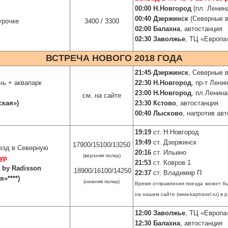
00:00 Н.Новгород
(пл. Ленин
00:40 Дзержинск
(Северные в
урочке
3400 / 3300
02:00 Балахна
, автостанция
02:30 Заволжье
, ТЦ «Европа
ВСТРЕЧА НОВОГО 2018 ГОДА
21:45 Дзержинск
, Северные 
чь + аквапарк
22:30 Н.Новгород
, пр-т Лени
23:00 Н.Новгород
, пл.Ленина
см. на сайте
ская»
)
23:30 Кстово
, автостанция
00:40 Лысково
,
напротив авт
19:19
ст.
Н.Новгород
19:49
ст.
Дзержинск
17900/15100/13250
езд в Северную
20:16
ст.
Ильино
(верхняя полка)
тур
21:53
ст. Ковров 1
n by Radisson
18900/16100/14250
22:37
ст.
Владимир П
»****
)
(нижняя полка)
Время отправления поезда может бы
на нашем сайте (www.kaptravel.ru) в
12:00 Заволжье
, ТЦ «Европа
12:30 Балахна
, автостанция