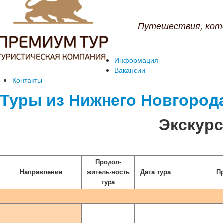
Путешествия, кот
Информация
Вакансии
Контакты
Туры из Нижнего Новгород
Экскур
Продол-
Направление
житель-ность
Дата тура
П
тура