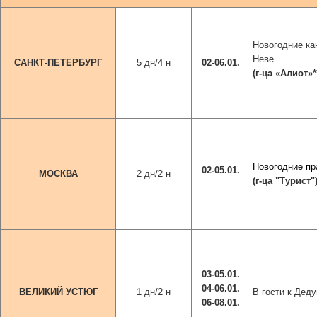
Новогодние ка
Неве
САНКТ-ПЕТЕРБУРГ
5 дн/4 н
02-06.01.
(г-ца
«Алиот»*
Новогодние пр
02-05.01.
МОСКВА
2 дн/2 н
(г-ца
"Турист"
03-05.01.
04-06.01.
ВЕЛИКИЙ УСТЮГ
1 дн/2 н
В гости к Дед
06-08.01.