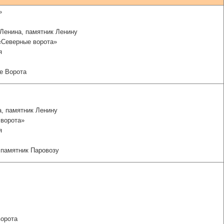
»
Ленина, памятник Ленину
 «Северные ворота»
я
ые Ворота
а, памятник Ленину
ворота»
я
 памятник Паровозу
ворота