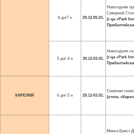
Новогодние пр
Северной Сто
8 дн/7 н
29.12-05.01.
(г-ца
«
Park In
Прибалтийская
Новогодняя ск
(г-ца
«
Park In
5 дн/ 4 н
30.12-03.01.
Прибалтийская
Снежная сказк
КАРЕЛИЯ
6 дн/ 5 н
29.12-03.01.
(отель
«Карел
Минск-Брест-Д