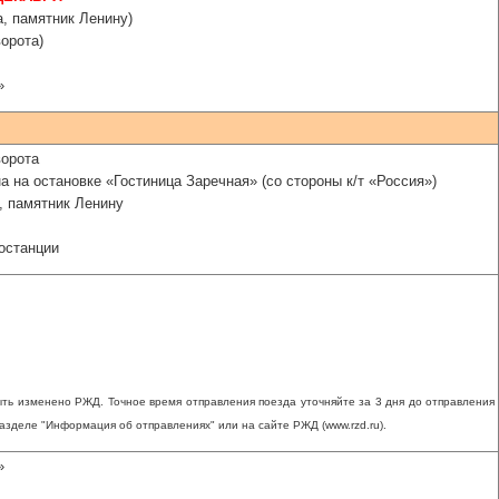
а, памятник Ленину)
орота)
»
ворота
на на остановке «Гостиница Заречная» (со стороны к/т «Россия»)
, памятник Ленину
останции
ть изменено РЖД. Точное время отправления поезда уточняйте за 3 дня до отправления
 разделе "Информация об отправлениях" или на сайте РЖД (www.rzd.ru).
»