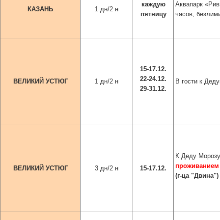
каждую
Аквапарк «Рив
КАЗАНЬ
1 дн/2 н
пятницу
часов, безлими
15-17.12.
22-24.12.
ВЕЛИКИЙ УСТЮГ
1 дн/2 н
В гости к Дед
29-31.12.
К Деду Мороз
проживанием
ВЕЛИКИЙ УСТЮГ
3 дн/2 н
15-17.12.
(г-ца
"Двина"
)