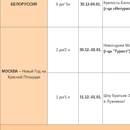
Крепость-Бел
БЕЛОРУССИЯ
6 дн/ 5н
30.12-04.01.
(г-ца
«Интурис
Новогодняя М
2 дн/2 н
30.12.-02.01.
(г-ца
"Турист"
МОСКВА –
Новый Год на
Красной Площади
Шоу Братьев 
1 дн/1 н
31.12.-01.01.
в Лужниках!