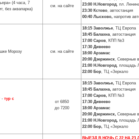
ьера»
(4 часа, 7
23:00 Н.Новгород
, пл. Ленин
см. на сайте
т, без аквапарка)
23:30 Кстово
, автостанция
00:40 Лысково,
напротив авт
18:15 Заволжье
, ТЦ Европа
18:45 Балахна
, автостанция
17:00 Саров
, КПП №3
17:30 Дивеево
ушке Морозу
см. на сайте
18:00 Арзамас
20:00 Дзержинск
, Северные 
21:00 Н.Новгород
, площадь 
22:00 Бор
, ТЦ «Зеркало
18:15 Заволжье,
ТЦ Европа
18:45 Балахна,
автостанция
17:00 Саров,
КПП №3
у
-
тур с
от 6850
17:30 Дивеево
до 7200
18:00 Арзамас
20:00 Дзержинск,
Северные в
21:00 Н.Новгород,
площадь Л
22:00 Бор,
ТЦ «Зеркало
ВЫЕЗД В НОЧЬ С 22 НА 23