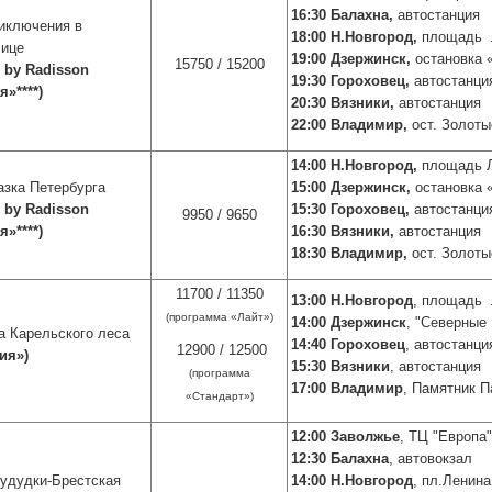
16:30 Балахна,
автостанция
иключения в
18:00 Н.Новгород,
площадь Л
лице
19:00 Дзержинск,
остановка 
15750 / 15200
n by Radisson
19:30 Гороховец,
автостанци
»****
)
20:30 Вязники,
автостанция
22:00 Владимир,
ост. Золоты
14:00 Н.Новгород,
площадь Л
азка Петербурга
15:00 Дзержинск,
остановка 
n by Radisson
15:30 Гороховец,
автостанци
9950 / 9650
»****
)
16:30 Вязники,
автостанция
18:30 Владимир,
ост. Золоты
11700 / 11350
13:00 Н.Новгород
, площадь 
(программа «Лайт»)
14:00 Дзержинск
, "Северные
а Карельского леса
14:40 Гороховец
, автостанци
12900 / 12500
ия»
)
15:30 Вязники
, автостанция
(программа
17:00 Владимир
, Памятник П
«Стандарт»)
12:00 Заволжье
, ТЦ "Европа"
12:30 Балахна
, автовокзал
удудки-Брестская
14:00 Н.Новгород
, пл.Ленина