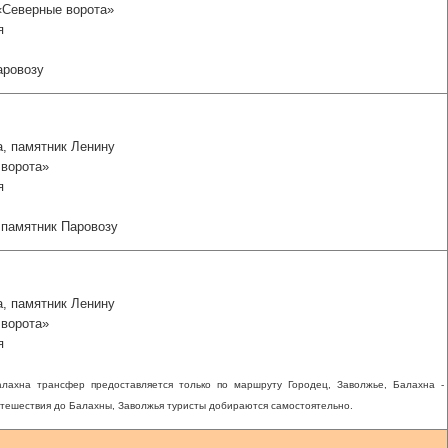
 «Северные ворота»
я
аровозу
а, памятник Ленину
 ворота»
я
, памятник Паровозу
а, памятник Ленину
 ворота»
я
алахна трансфер предоставляется только по маршруту Городец, Заволжье, Балахна -
утешествия до Балахны, Заволжья туристы добираются самостоятельно.