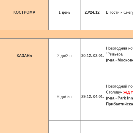
КОСТРОМА
1 день
23/24.12.
В гости к Снег
Новогодняя но
"Ривьера
КАЗАНЬ
2 дн/2 н
30.12.-02.01.
(г-ца
«Москов
Новогодний по
Столицу
-
ж/д 
6 дн/ 5н
29.12.-04.01.
(г-ца
«Park In
Прибалтийская