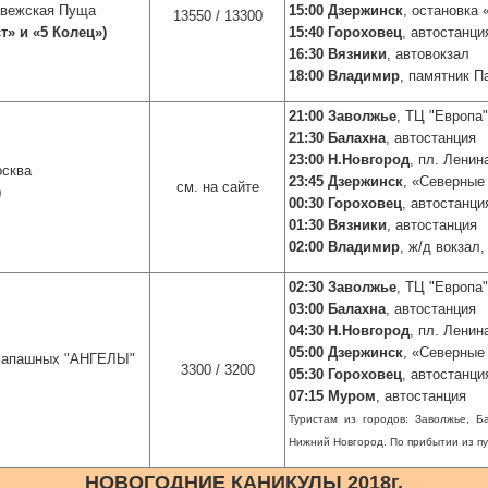
овежская Пуща
15:00 Дзержинск
, остановка
13550 / 13300
т»
и
«5 Колец»
)
15:40 Гороховец
, автостанци
16:30 Вязники
, автовокзал
18:00 Владимир
, памятник П
21:00 Заволжье
, ТЦ "Европа"
21:30 Балахна
, автостанция
23:00 Н.Новгород
, пл. Ленин
осква
23:45 Дзержинск
, «Северные
см. на сайте
)
00:30 Гороховец
, автостанци
01:30 Вязники
, автостанция
02:00 Владимир
, ж/д вокзал
02:30 Заволжье
, ТЦ "Европа"
03:00 Балахна
, автостанция
04:30 Н.Новгород
, пл. Ленин
05:00 Дзержинск
, «Северные
Запашных "АНГЕЛЫ"
3300 / 3200
05:30 Гороховец
, автостанци
07:15 Муром
, автостанция
Туристам из городов: Заволжье, Б
Нижний Новгород. По прибытии из п
НОВОГОДНИЕ КАНИКУЛЫ 2018г.