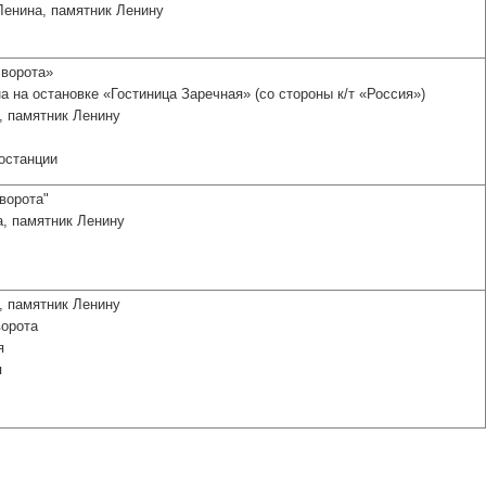
Ленина, памятник Ленину
 ворота»
на на остановке «Гостиница Заречная» (со стороны к/т «Россия»)
, памятник Ленину
тостанции
ворота"
а, памятник Ленину
, памятник Ленину
ворота
я
я