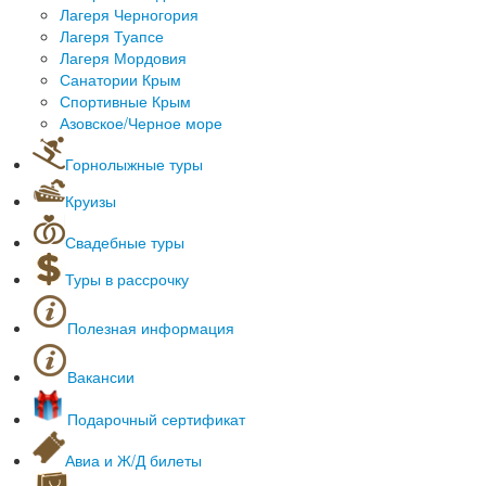
Лагеря Черногория
Лагеря Туапсе
Лагеря Мордовия
Санатории Крым
Спортивные Крым
Азовское/Черное море
Горнолыжные туры
Горнолыжные курорты за рубежом
Круизы
Горнолыжные туры в России
Морские круизы
Горнолыжные туры автобусом
Свадебные туры
Речные круизы
Туры в рассрочку
Полезная информация
Оформление загранпаспортов
Полезные сервисы
Вакансии
Культурные места
Он-лайн табло аэропортов
Подарочный сертификат
Наши партнеры
Авиа и Ж/Д билеты