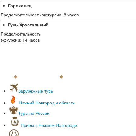
Гороховец
Продолжительность экскурсии: 8 часов
Гусь-Хрустальный
Продолжительность
экскурсии: 14 часов
Зарубежные туры
С вылетом из Нижнего Новгорода
Нижний Новгород и область
С вылетом из Москвы
Раннее бронирование 2018
Туры по России
Пляжный отдых
Туры по России и СНГ
Лечение зарубежом
Туры выходного дня
Приём в Нижнем Новгороде
Обучение зарубежом
Горнолыжные туры в России
Экскурсионные туры по Европе