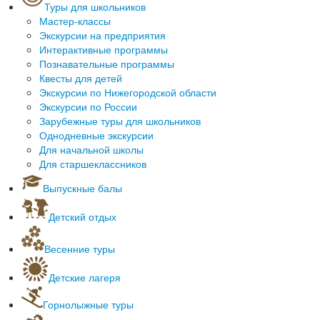
Cанатории и дома отдыха России
Туры для школьников
Спортивные туры
Экскурсионные туры
Мастер-классы
Отдых родителей с детьми
Туры из Нижнего Новгорода
Экскурсии на предприятия
Интерактивные программы
Познавательные программы
Квесты для детей
Экскурсии по Нижегородской области
Экскурсии по России
Зарубежные туры для школьников
Однодневные экскурсии
Для начальной школы
Для старшеклассников
Выпускные балы
Детский отдых
Новогодний детский отдых
Квесты для детей
Весенние туры
Масленичные гулянья
Детские лагеря
Лагеря Нижегородской области
Горнолыжные туры
Лагеря Чувашии
Горнолыжные курорты за рубежом