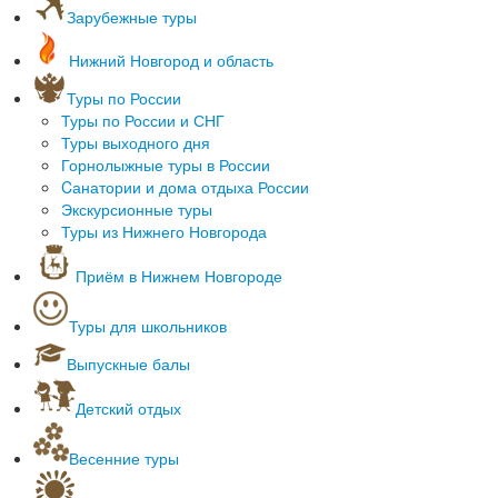
Зарубежные туры
С вылетом из Нижнего Новгорода
Нижний Новгород и область
С вылетом из Москвы
Раннее бронирование 2018
Туры по России
Пляжный отдых
Туры по России и СНГ
Лечение зарубежом
Туры выходного дня
Обучение зарубежом
Горнолыжные туры в России
Экскурсионные туры по Европе
Cанатории и дома отдыха России
Спортивные туры
Экскурсионные туры
Отдых родителей с детьми
Туры из Нижнего Новгорода
Приём в Нижнем Новгороде
Туры для школьников
Мастер-классы
Выпускные балы
Экскурсии на предприятия
Интерактивные программы
Детский отдых
Познавательные программы
Новогодний детский отдых
Квесты для детей
Квесты для детей
Весенние туры
Экскурсии по Нижегородской области
Масленичные гулянья
Экскурсии по России